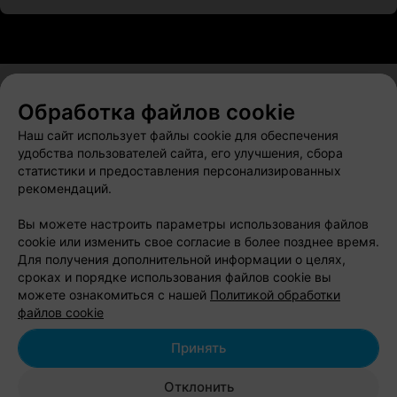
Обработка файлов cookie
О проекте
Новости проекта
Размещение рекламы
Наш сайт использует файлы cookie для обеспечения
Вакансии
Публичный договор
Способы оплаты
удобства пользователей сайта, его улучшения, сбора
статистики и предоставления персонализированных
Публичный договор по использованию сервиса
рекомендаций.
«Афиша»
Пользовательское соглашение
Вы можете настроить параметры использования файлов
cookie или изменить свое согласие в более позднее время.
Написать в поддержку
Для получения дополнительной информации о целях,
Связаться по вопросам сотрудничества
сроках и порядке использования файлов cookie вы
Написать руководителю relax.by
можете ознакомиться с нашей
Политикой обработки
файлов cookie
Персональные настройки cookie
Обработка персональных данных
Принять
Отклонить